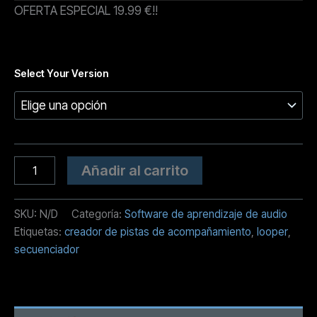
audio
OFERTA ESPECIAL 19.99 €!!
Select Your Version
Mingus
Alternative:
Añadir al carrito
-
Software
para
SKU:
N/D
Categoría:
Software de aprendizaje de audio
Practicar
Etiquetas:
creador de pistas de acompañamiento
,
looper
,
Música
cantidad
secuenciador