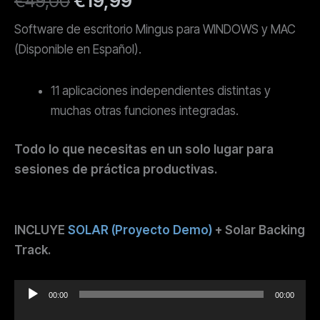
€
49,00
€
19,99
precio
precio
Software de escritorio Mingus para WINDOWS y MAC
(Disponible en Español).
original
actual
era:
es:
11 aplicaciones independientes distintas y
muchas otras funciones integradas.
€49,00.
€19,99.
Todo lo que necesitas en un solo lugar para
sesiones de práctica productivas.
INCLUYE
SOLAR (Proyecto Demo)
+ Solar Backing
Track.
Reproductor
00:00
00:00
de