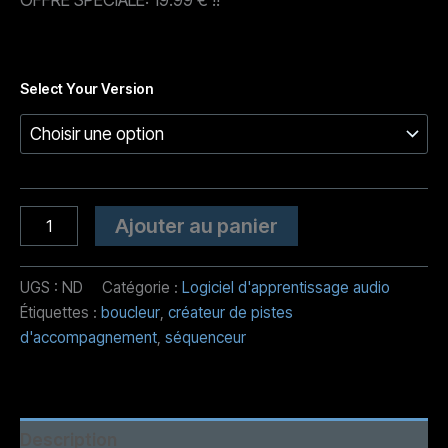
OFFRE SPÉCIALE: 19.99 € !
!
Select Your Version
quantité
Alternative:
Ajouter au panier
de
Mingus
-
UGS :
ND
Catégorie :
Logiciel d'apprentissage audio
Station
Étiquettes :
boucleur
,
créateur de pistes
de
pratique
d'accompagnement
,
séquenceur
musicale
Description