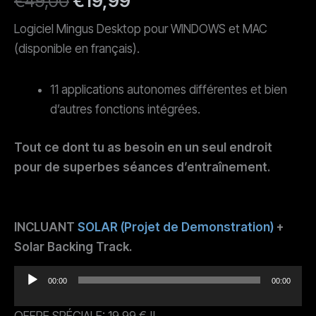
€
49,00
€
19,99
prix
prix
Logiciel Mingus Desktop pour WINDOWS et MAC
(disponible en français).
initial
actuel
était :
est :
11 applications autonomes différentes et bien
d’autres fonctions intégrées.
€49,00.
€19,99.
Tout ce dont tu as besoin en un seul endroit
pour de superbes séances d’entraînement.
INCLUANT
SOLAR (Projet de Demonstration)
+
Solar Backing Track.
00:00
00:00
Lecteur
audio