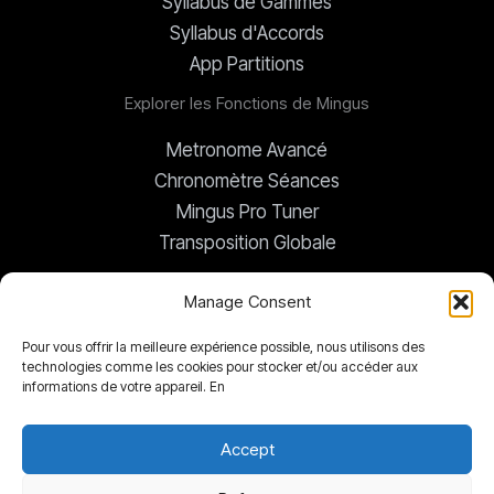
Syllabus de Gammes
Syllabus d'Accords
App Partitions
Explorer les Fonctions de Mingus
Metronome Avancé
Chronomètre Séances
Mingus Pro Tuner
Transposition Globale
Manage Consent
Accords Aléatoires
Bloc-Notes
Pour vous offrir la meilleure expérience possible, nous utilisons des
technologies comme les cookies pour stocker et/ou accéder aux
Biblio-Documents
informations de votre appareil. En
Video & Web Library
Accept