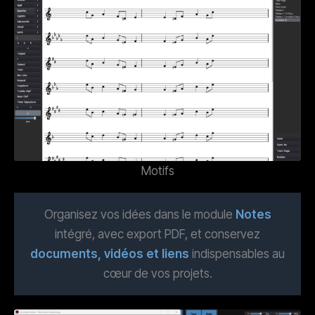
Motifs
Organisez vos idées dans le module
Notes
intégré, avec export PDF, et conservez
documents, vidéos et liens
indispensables au
cœur de vos projets.