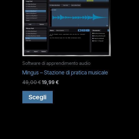
Software di apprendimento audio
Mingus – Stazione di pratica musicale
Il
Il
49,00
€
19,99
€
prezzo
prezzo
Questo
originale
attuale
Scegli
era:
è:
prodotto
49,00 €.
19,99 €.
ha
più
varianti.
Le