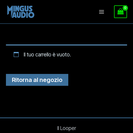
Vai
al
contenuto
Il tuo carrello è vuoto.
Ritorna al negozio
Il Looper