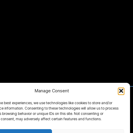
Manage Consent
omo Avanzato
Lettore di Accordi
he best experiences, we use technologies like cookies to store and/or
per la Pratica
Blocco Note Mingus
e information. Consenting to these technologies will allow us to process
nizzatore Pro
Biblioteca dei Documenti
 browsing behavior or unique IDs on this site. Not consenting or
consent, may adversely affect certain features and functions.
izione Globale
Libreria di Video e Link