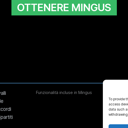
OTTENERE MINGUS
Funzionalità incluse in Mingus
alli
Metron
To provide t
le
Timer 
access devic
ccordi
Sinto
data such as
withdrawing 
partiti
Traspos