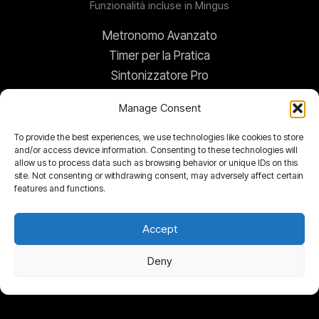
Funzionalità incluse in Mingus
Metronomo Avanzato
Timer per la Pratica
Sintonizzatore Pro
Trasposizione Globale
Manage Consent
To provide the best experiences, we use technologies like cookies to store
Lettore di Accordi
and/or access device information. Consenting to these technologies will
Blocco Note Mingus
allow us to process data such as browsing behavior or unique IDs on this
site. Not consenting or withdrawing consent, may adversely affect certain
Biblioteca dei Documenti
features and functions.
Libreria di Video e Link
Accept
Deny
Copyright © 2026 Mingus Audio | Software For Better
Musicians |
Lingue
|
Privacy policy
|
Refund Policy
|