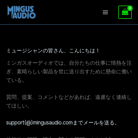
内
容
を
ミュージシャンの皆さん、こんにちは！
ス
ミンガスオーディオでは、自分たちの仕事に情熱を注
キ
ぎ、素晴らしい製品を世に送り出すために懸命に働い
ッ
ている。
プ
質問、提案、コメントなどがあれば、遠慮なく連絡し
てほしい。
support(@)mingusaudio.comまでメールを送る。